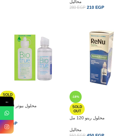
محاليل
READ MORE
210
EGP
280
EGP
READ MORE
SOLD
-18%
OUT
←
محلول بيوتر 120 مل
SOLD
OUT
محاليل
محلول رينو 120 مل
650
EGP
محاليل
READ MORE
450
EGP
550
EGP