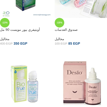
-13%
-15%
صندوق العدسات
أوبتيفري بيور مويست 90 مل
محاليل
محاليل
350
EGP
85
EGP
400
EGP
100
EGP
إضافة إلى السلة
إضافة إلى السلة