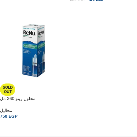
READ MORE
SOLD
OUT
محلول رينو 360 مل
محاليل
750
EGP
READ MORE