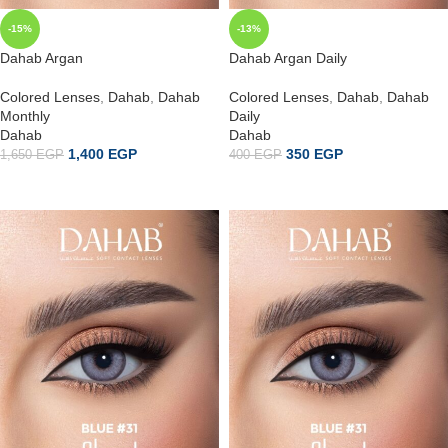
-15%
-13%
Dahab Argan
Dahab Argan Daily
Colored Lenses
,
Dahab
,
Dahab
Colored Lenses
,
Dahab
,
Dahab
Monthly
Daily
Dahab
Dahab
1,400
EGP
350
EGP
1,650
EGP
400
EGP
إضافة إلى السلة
ADD TO CART