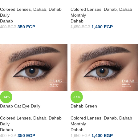
Colored Lenses
,
Dahab
,
Dahab
Colored Lenses
,
Dahab
,
Dahab
Daily
Monthly
Dahab
Dahab
350
EGP
1,400
EGP
400
EGP
1,650
EGP
إضافة إلى السلة
إضافة إلى السلة
-13%
-15%
Dahab Cat Eye Daily
Dahab Green
Colored Lenses
,
Dahab
,
Dahab
Colored Lenses
,
Dahab
,
Dahab
Daily
Monthly
Dahab
Dahab
350
EGP
1,400
EGP
400
EGP
1,650
EGP