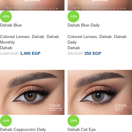
-15%
-13%
Dahab Blue
Dahab Blue Daily
Colored Lenses
,
Dahab
,
Dahab
Colored Lenses
,
Dahab
,
Dahab
Monthly
Daily
Dahab
Dahab
1,400
EGP
350
EGP
1,650
EGP
400
EGP
إضافة إلى السلة
إضافة إلى السلة
-13%
-15%
Dahab Cappuccino Daily
Dahab Cat Eye