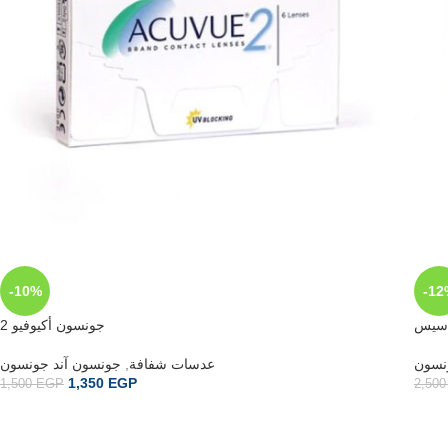
-10%
-12
اسيس
جونسون أكيوفيو 2
جونسون آند جونسون
,
عدسات شفافة
نسون
1,350
EGP
1,500
EGP
2,50