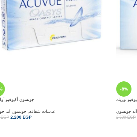
%
-8%
وفيو توريك
جونسون أكيوفيو أو
جونسون آند جو
,
عدسات شفافة
ند جونسون
2,200
EGP
0
EGP
2,600
EGP