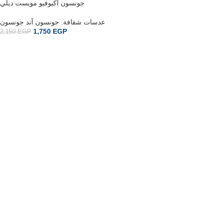
جونسون أكيوفيو مويست ديلي
جونسون آند جونسون
,
عدسات شفافة
1,750
EGP
2,150
EGP