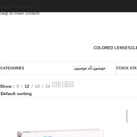
Skip to navigation
Skip to main content
COLORED LENSES
CL
CATEGORIES
جونسون آند جونسون
STOCK STA
Show
9
12
18
24