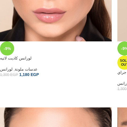
-9%
-9
لورانس كاديت لاتيه
SOL
OU
لورانس
,
عدسات ملونة
 جراي
1,180
EGP
1,300
EGP
رانس
1,30