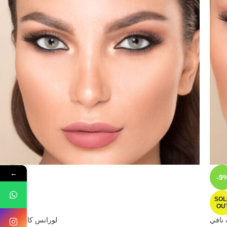
←
-9%
-9
SOLD
SOL
OUT
OU
 نافي
لورانس كاديت بيرل