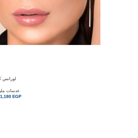
لورانس ك
عدسات ملو
1,180
EGP