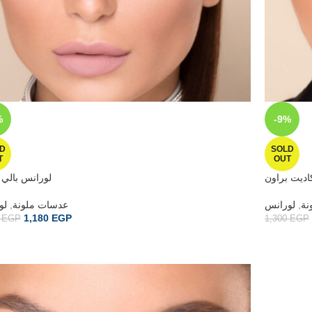
%
-9%
D
SOLD
T
OUT
اديت براون
لورانس بالي
لو
,
عدسات ملونة
لورانس
,
نة
1,180
EGP
0
EGP
1,300
EGP