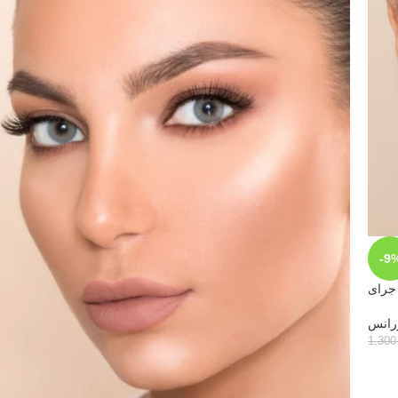
-9
جراى
رانس
1,30