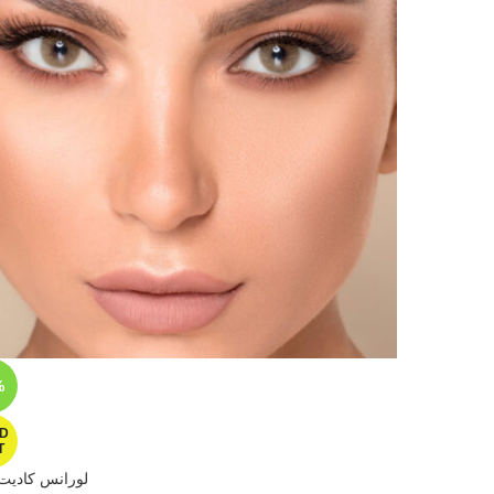
%
D
T
لورانس كاديت