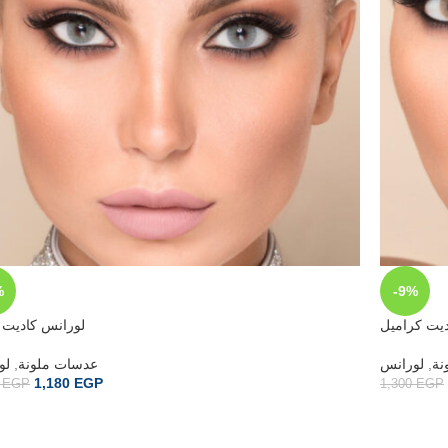
%
-9%
ديت كراميل
لورانس كاديت 
لو
,
عدسات ملونة
لورانس
,
نة
1,180
EGP
0
EGP
1,300
EGP