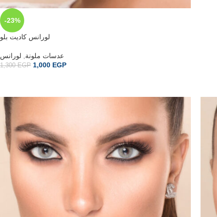
-23%
لورانس كاديت بلو
لورانس
,
عدسات ملونة
1,000
EGP
1,300
EGP