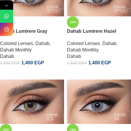
←
-15%
-15%
Dahab Lumirere Gray
Dahab Lumirere Hazel
Colored Lenses
,
Dahab
,
Colored Lenses
,
Dahab
,
Dahab Monthly
Dahab Monthly
Dahab
Dahab
1,400
EGP
1,400
EGP
1,650
EGP
1,650
EGP
إضافة إلى السلة
إضافة إلى السلة
-19%
-19%