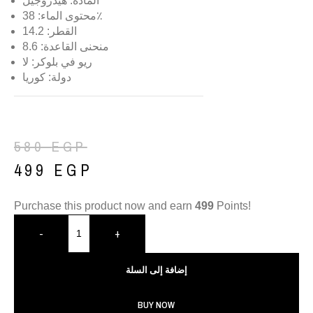
المادة: هيدروجيل
محتوى الماء: 38٪
القطر: 14.2
منحنى القاعدة: 8.6
ريو في بلوكر: لا
دولة: كوريا
580
EGP
499
EGP
Purchase this product now and earn
499
Points!
-
+
إضافة إلى السلة
BUY NOW