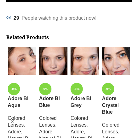
29
People watching this product now!
Related Products
-9%
-9%
-9%
-9%
Adore Bi
Adore Bi
Adore Bi
Adore
A
Aqua
Blue
Grey
Crystal
C
Blue
G
Colored
Colored
Colored
Lenses
,
Lenses
,
Lenses
,
Colored
C
Adore
,
Adore
,
Adore
,
Lenses
,
L