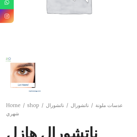
Home
/
shop
/
ناتشورال
/
ناتشورال
/
عدسات ملونة
شهري
ناتشورال هازل