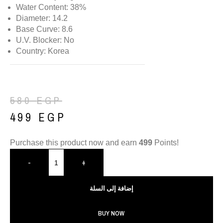
Water Content: 38%
Diameter: 14.2
Base Curve: 8.6
U.V. Blocker: No
Country: Korea
580
EGP
499
EGP
Purchase this product now and earn
499
Points!
-
+
إضافة إلى السلة
BUY NOW