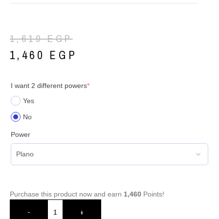
1,610
EGP
1,460
EGP
I want 2 different powers
*
Yes
No
Power
Purchase this product now and earn
1,460
Points!
-
+