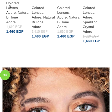
Colored
Lenses
,
Colored
Colored
Colored
Co
Adore
,
Natural
Lenses
,
Lenses
,
Lenses
,
L
Bi Tone
Adore
,
Natural
Adore
,
Natural
Adore
,
A
Adore
Bi Tone
Bi Tone
Sparkling
Sp
Adore
Adore
Crystal
Cr
1,610
EGP
1,460
EGP
Adore
A
1,610
EGP
1,610
EGP
1,460
EGP
1,460
EGP
1,610
EGP
1,
ADD TO CART
1,460
EGP
1
ADD TO CART
ADD TO CART
ADD TO CART
-9%