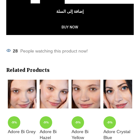
إضافة إلى السلة
BUY NOW
28
People watching this product now!
Related Products
-9%
-9%
-9%
-9%
Adore Bi Grey
Adore Bi
Adore Bi
Adore Crystal
Ad
Hazel
Yellow
Blue
Ha