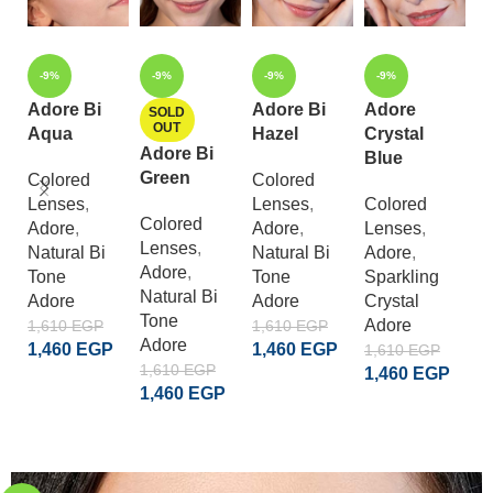
-9%
-9%
-9%
-9%
Adore Bi
Adore Bi
Adore
A
SOLD
OUT
Aqua
Hazel
Crystal
C
Adore Bi
Blue
H
Green
Colored
Colored
Lenses
,
Lenses
,
Colored
C
Colored
Adore
,
Adore
,
Lenses
,
L
Lenses
,
Natural Bi
Natural Bi
Adore
,
A
Adore
,
Tone
Tone
Sparkling
S
Natural Bi
Adore
Adore
Crystal
Cr
Tone
Adore
A
1,610
EGP
1,610
EGP
Adore
1,460
EGP
1,460
EGP
1,610
EGP
1
1,610
EGP
1,460
EGP
1
ADD TO CART
ADD TO CART
1,460
EGP
ADD TO CART
READ MORE