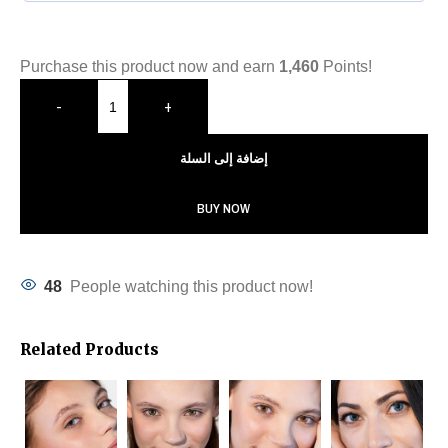
Purchase this product now and earn
1,460
Points!
-
+
إضافة إلى السلة
BUY NOW
48
People watching this product now!
Related Products