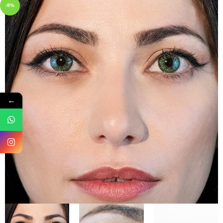
-9%
←