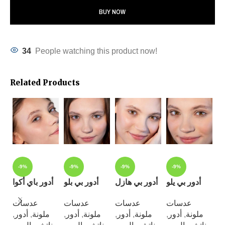
BUY NOW
34
People watching this product now!
Related Products
-9%
-9%
-9%
-9%
رل
أدور بي يلو
أدور بي هازل
أدور بي بلو
أدور باي أكوا
ن
عدسات
عدسات
عدسات
عدسات
,
أدور
,
ملونة
,
أدور
,
ملونة
,
أدور
,
ملونة
,
أدور
,
ملونة
ت