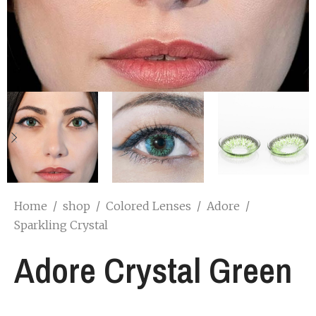
Home
/
shop
/
Colored Lenses
/
Adore
/
Sparkling Crystal
Adore Crystal Green