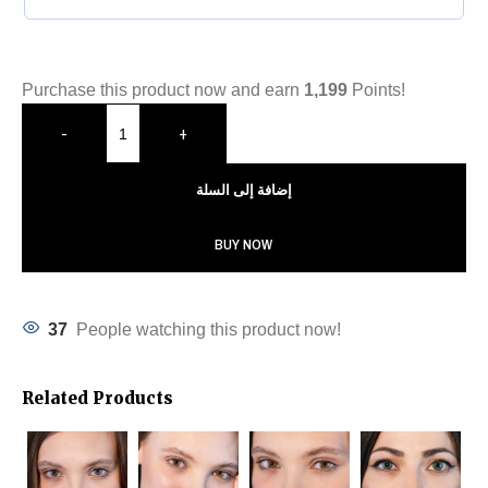
Purchase this product now and earn
1,199
Points!
-
+
إضافة إلى السلة
BUY NOW
37
People watching this product now!
Related Products