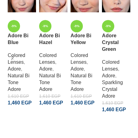
-9%
-9%
-9%
-9%
Adore Bi
Adore Bi
Adore Bi
Adore
A
Blue
Hazel
Yellow
Crystal
C
Green
G
Colored
Colored
Colored
Lenses
,
Lenses
,
Lenses
,
Colored
C
Adore
,
Adore
,
Adore
,
Lenses
,
L
Natural Bi
Natural Bi
Natural Bi
Adore
,
A
Tone
Tone
Tone
Sparkling
S
Adore
Adore
Adore
Crystal
Cr
Adore
A
1,610
EGP
1,610
EGP
1,610
EGP
1,460
EGP
1,460
EGP
1,460
EGP
1,610
EGP
1
1,460
EGP
1
ADD TO CART
ADD TO CART
ADD TO CART
ADD TO CART