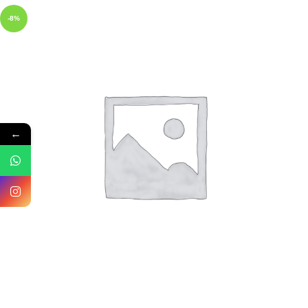
-8%
←