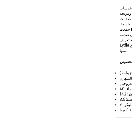
دسات Lydia هي علامة تجارية جديدة في
 ومريحة
ت Lydia
 واسعة.
جمعت Lydia أيضًا قاعدة مستخدمين كبيرة
لى صدمة
م تعريف
Lydia على أنها علامة تجارية يجب عليك التحقق
منها.
خصيص
ج واحد)
 الشهري
يدروجيل
 14.2
 8.6
وكر : لا
ة: كوريا