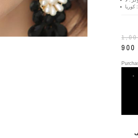
 كوريا
1,0
90
Purchas
-
ف