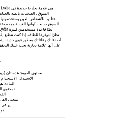
ع
السوق ، العدسات نابضة بالحياة
للأشخاص الذين يستخدمونها. صدم
السوق بسبب ألوانها الغريبة ومجموعة
نظرًا لتوفرها للطاقة. إذا كنت تتطلع إ
أصدقائك وعائلتك بمظهر قوي جديد ، يت
ت
محتوى العبوة: عدستان (زو
الاستبدال: الاستخدام
المادة: ه
محتوى الماء: 40٪
القطر:
منحنى القاعدة:
يو في بل
دول