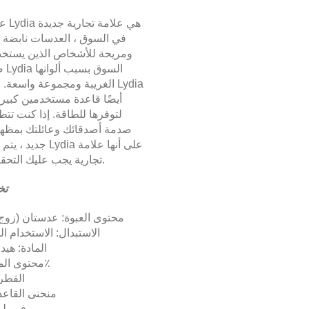
عدسات a
في السوق ، العدسات نابضة با
ومريحة للأشخاص الذين يستخدم
صدمت
الغريبة ومجموعة واسعة. جمعت
أيضًا قاعدة مستخدمين كبيرة
لتوفرها للطاقة. إذا كنت تتط
صدمة أصدقائك وعائلتك بمظه
جديد ، يتم تعريف Lydia 
تجارية يجب عليك التحقق منها.
تخ
محتوى العبوة: عدستان (زوج 
الاستبدال: الاستخدام 
المادة: هي
محتوى الماء: 40٪
القطر: .2
منحنى القاعدة: 
يو في بلوك