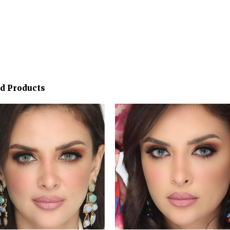
ed Products