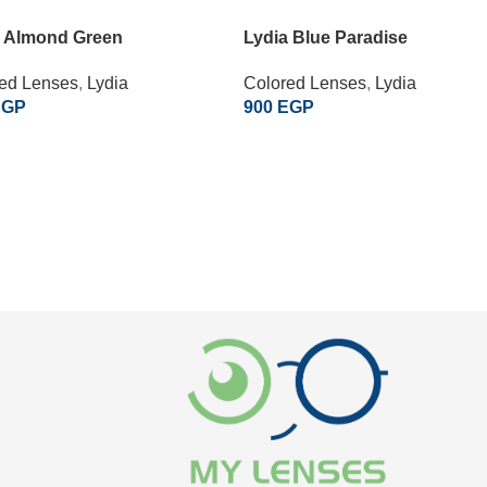
a Almond Green
Lydia Blue Paradise
ed Lenses
,
Lydia
Colored Lenses
,
Lydia
EGP
900
EGP