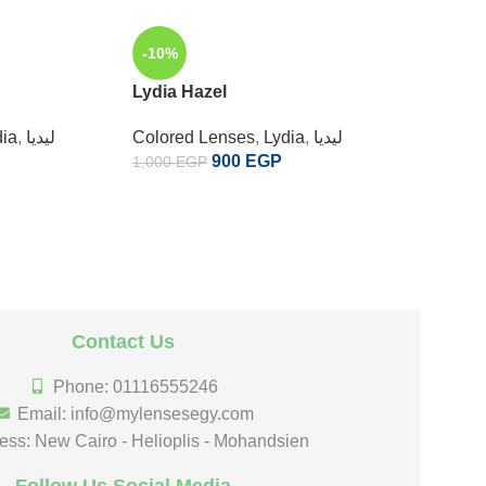
-10%
-10%
Lydia Hazel
SOLD
OUT
ليديا
,
Lydia
,
Colored Lenses
ليديا
,
dia
Lydia V
900
EGP
1,000
EGP
Colored
1,000
EG
Contact Us
Phone: 01116555246
Email: info@mylensesegy.com
ess: New Cairo - Helioplis - Mohandsien
Follow Us Social Media