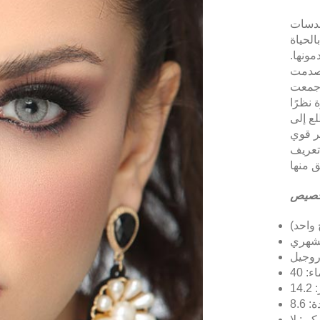
Lydi هي علامة تجارية جديدة
لحياة
ونها.
 Lydia السوق بسبب ألوانها
 Lydia
 نظرًا
لع إلى
ر قوي
على أنها علامة
صيص
واحد)
الشهري
دروجيل
14
8.6
ر : لا