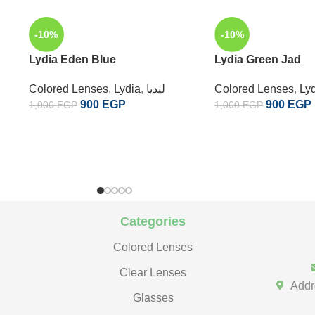
-10%
-10%
Lydia Eden Blue
Lydia Green Jad
Ly
,
Colored Lenses
ليديا
,
Lydia
,
Colored Lenses
900
EGP
900
EGP
1,000
EGP
1,000
EGP
Categories
Colored Lenses
Clear Lenses
Addr
Glasses