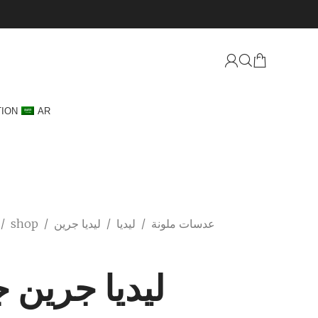
TION
AR
عدسات ملونة
/
ليديا
/
ليديا جرين
/
shop
/
ليديا جرين ج