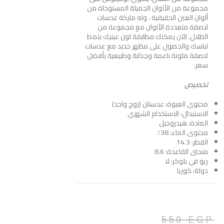
مجموعة من الألوان الجميلة المستوحاة من
ألوان العين الحقيقية ، وله ماركة عدسات
لاصقة متعددة الألوان مع مجموعة من
الظلال. الآن يمكنك مطابقة لون عينيك بنمط
لباسك والحصول على مظهر جديد مع عدسات
لاصقة ملونة ناعمة وجذابة وطبيعية بأفضل
سعر.
تخصيص
محتوى العبوة: عدستان (زوج واحد)
الاستبدال: الاستخدام الشهري
المادة: هيدروجيل
محتوى الماء: 38٪
القطر: 14.3
منحنى القاعدة: 8.6
ريو في بلوكر: لا
دولة: كوريا
550
EGP