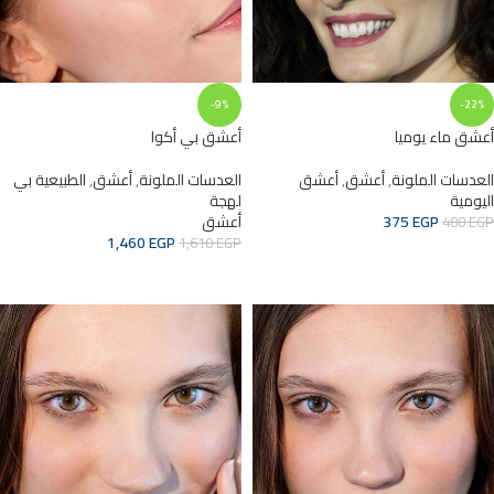
-9%
-22%
أعشق ماء يوميا
أعشق بي أكوا
العدسات الملونة
,
أعشق
,
أعشق
العدسات الملونة
,
أعشق
,
الطبيعية بي
اليومية
لهجة
EGP
375
أعشق
480
EGP
1,460
EGP
1,610
EGP
إضافة إلى السلة
ADD TO CART