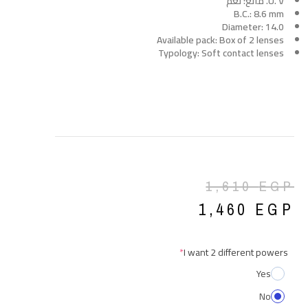
U. V. مانع: نعم
B.C.: 8.6 mm
Diameter: 14.0
Available pack: Box of 2 lenses
Typology: Soft contact lenses
1,610
EGP
1,460
EGP
*
I want 2 different powers
Yes
No