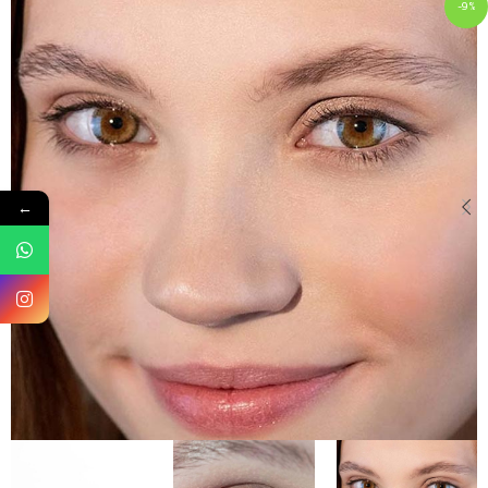
-9%
←