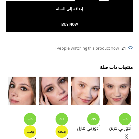
إضافة إلى السلة
BUY NOW
People watching this product now!
21
منتجات ذات صلة
%
-9%
-9%
-9%
-9%
أدور بي جرين
أدور بي هازل
ادو
بيعت
بيعت