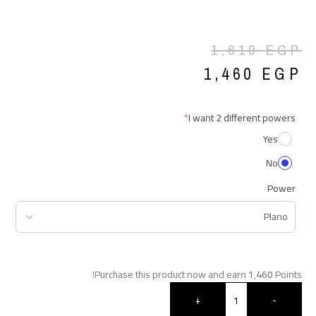
1,610
EGP
1,460
EGP
*
I want 2 different powers
Yes
No
Power
Purchase this product now and earn
1٬460
Points!
+
-