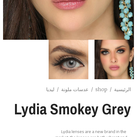
الرئيسية
/
shop
/
عدسات ملونة
/
ليديا
Lydia Smokey Grey
Lydia lenses are a new brand in the