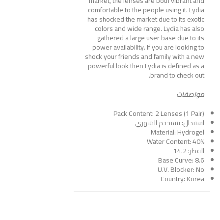
market, the lenses are both vibrant and
comfortable to the people using it. Lydia
has shocked the market due to its exotic
colors and wide range. Lydia has also
gathered a large user base due to its
power availability. If you are looking to
shock your friends and family with a new
powerful look then Lydia is defined as a
brand to check out.
مواصفات
Pack Content: 2 Lenses (1 Pair)
استبدال: تستخدم الشهري
Material: Hydrogel
Water Content: 40%
القطر: 14.2
Base Curve: 8.6
U.V. Blocker: No
Country: Korea