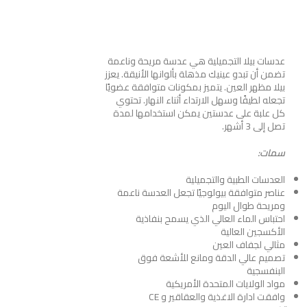
عدسات بيلا التجميلية هي عدسة مريحة وناعمة
تضمن أن تبدو عينيك مذهلة بألوانها الأنيقة. يعزز
بيلا مظهر العين. يتميز بمكونات متوافقة عضويًا
تجعله لطيفًا وسهل الارتداء أثناء النهار. تحتوي
كل علبة على عدستين يمكن استخدامها لمدة
تصل إلى 3 أشهر
.
سمات:
العدسات الطبية والتجميلية
عناصر متوافقة بيولوجيًا تجعل العدسة ناعمة
ومريحة طوال اليوم
احتباس الماء العالي الذي يسمح بنفاذية
الأكسجين العالية
مثالي لجفاف العين
تصميم عالي الدقة ومانع للأشعة فوق
البنفسجية
مواد الولايات المتحدة الأمريكية
وافقت ادارة الاغذية والعقاقير و CE