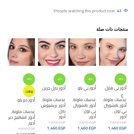
People watching this product now!
41
منتجات ذات صلة
0%
-9%
-9%
-9%
-9%
أدور بي هازل
أدور بي يلو
أدور بيرل جرين
لار
بيعت
شه
عدسات ملونة
,
عدسات ملونة
,
عدسات ملونة
,
أدور دير يلو
أدور
,
ناتشورال
أدور
,
ناتشورال
أدور
,
بريشيوش
عدس
بي تون
بي تون
بيرل
لار
عدسات ملونة
,
أدور
أدور
أدور
شه
أدور
,
انشانتيج دير
EGP
1,610
EGP
1,610
EGP
1,610
أدور
GP
GP
1,460
EGP
1,460
EGP
1,460
EGP
1,610
EGP