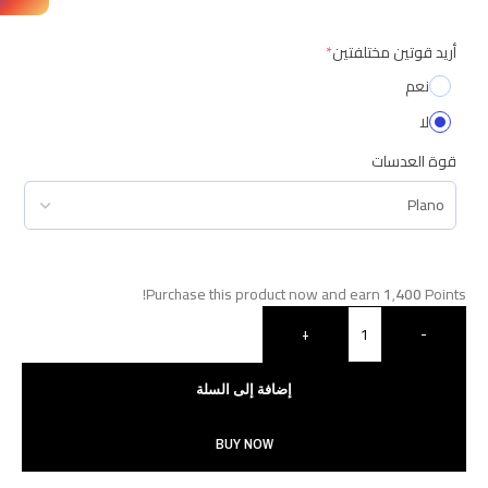
أريد قوتين مختلفتين
*
نعم
لا
قوة العدسات
Purchase this product now and earn
1٬400
Points!
+
-
إضافة إلى السلة
BUY NOW