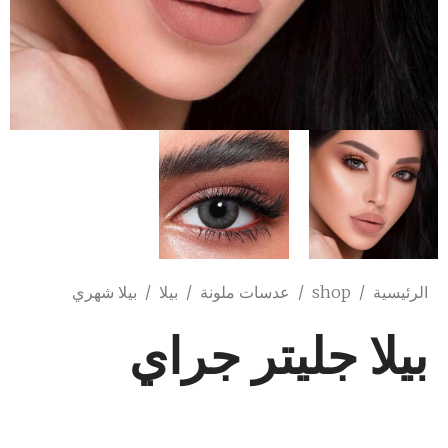
الرئيسية
/
shop
/
عدسات ملونة
/
بيلا
/
بيلا شهري
بيلا جليتر جراي