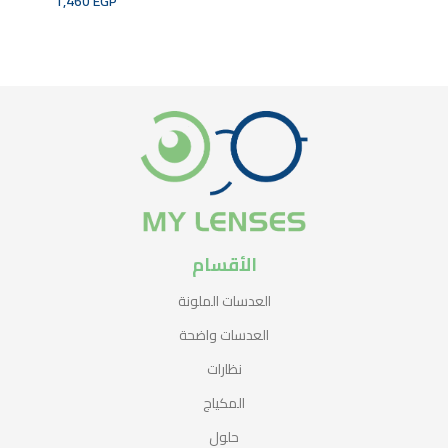
1,460
EGP
ADD TO CART
ADD TO CART
ADD TO CART
قراءة المزيد
الأقسام
العدسات الملونة
العدسات واضحة
نظارات
المكياج
حلول