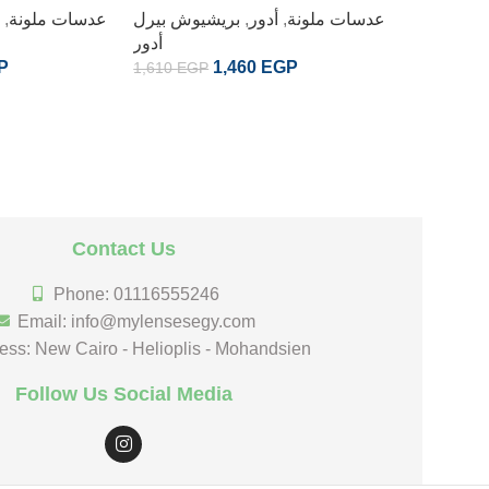
عدسات ملونة
,
أدور
,
بريشيوش بيرل
عدسات ملونة
,
أ
ور دير يلو
أدور
P
1,460
EGP
1,610
EGP
انتيج دير
أدور
1,610
EG
Contact Us
Phone: 01116555246
Email: info@mylensesegy.com
ess: New Cairo - Helioplis - Mohandsien
Follow Us Social Media