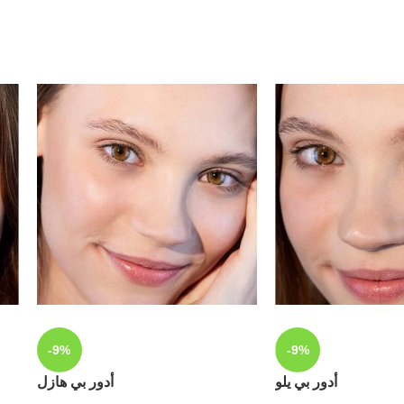
-9%
-9%
أدور بي يلو
أدور بي هازل