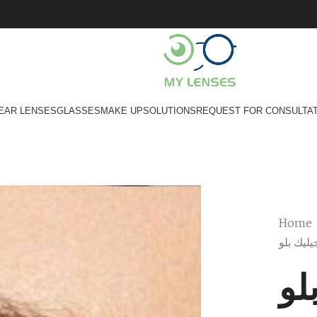
EAR LENSES
GLASSES
MAKE UP
SOLUTIONS
REQUEST FOR CONSULTA
Home
يليك بلو
لو