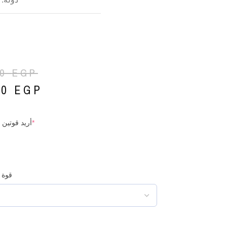
00
EGP
00
EGP
*
أريد قوتين 
قوة 