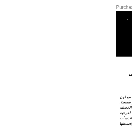
Purchas
-
ف
مع لون
طبيعية.
اللاصقة
 لقزحية
ح عدسات