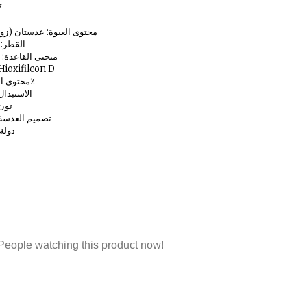
ت
محتوى العبوة: عدستان (زو
القطر: 14.3 مم
منحنى القاعدة: 8.6 ملم
المواد: oxifilcon D
محتوى الماء: 54٪
الاستبدال: 1 ش
تون : 1
تصميم العدسة: 
دولة:
People watching this product now!