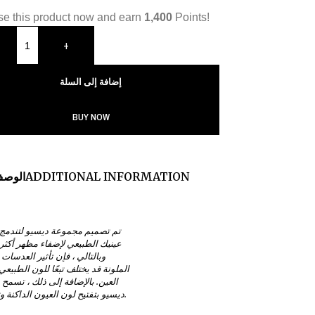
e this product now and earn
1,400
Points!
+
إضافة إلى السلة
BUY NOW
ADDITIONAL INFORMATION
الوص
تم تصميم مجموعة ديسيو لتندمج 
عينيك الطبيعي لإضفاء مظهر أكثر 
وبالتالي ، فإن تأثير العدسات 
الملونة قد يختلف تبعًا للون الطبيعي
العين. بالإضافة إلى ذلك ، تسم
ديسيو بتفتيح لون العيون الداكنة وتحسينها.