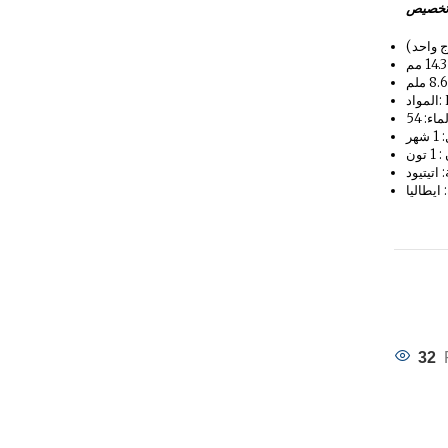
خصيص
ج واحد)
Hi
هر
 تون
اتيتيود
 ايطاليا
32