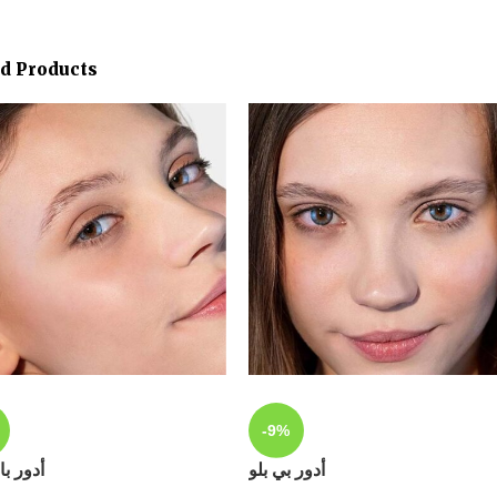
ed Products
-9%
أدور بي بلو
أدور با