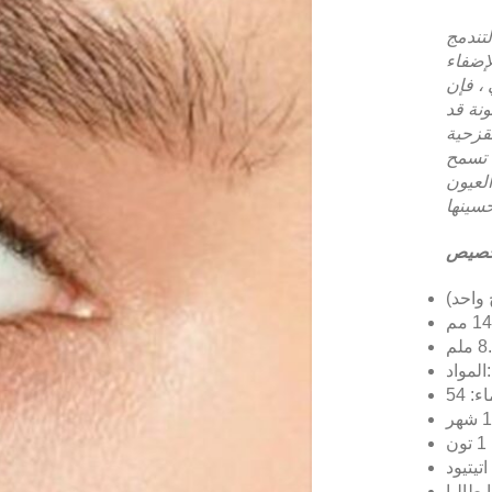
تندمج
إضفاء
 ، فإن
ونة قد
لقزحية
، تسمح
لعيون
صيص
واحد)
H
ن
تيتيود
يطاليا