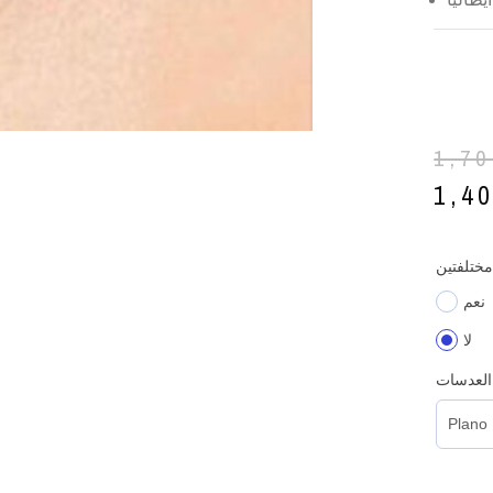
1,7
1,4
مختلفتين
نعم
لا
العدسات