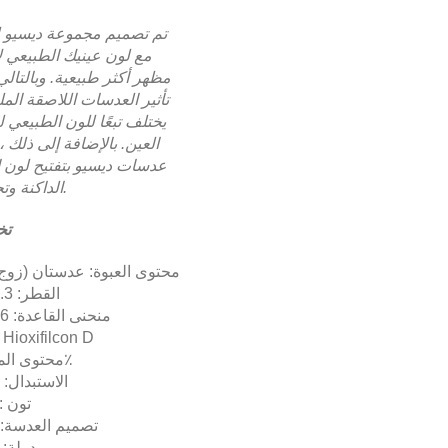
تم تصميم مجموعة ديسيو ل
مع لون عينيك الطبيعي ل
مظهر أكثر طبيعية. وبالتالي
تأثير العدسات اللاصقة المل
يختلف تبعًا للون الطبيعي 
العين. بالإضافة إلى ذلك 
عدسات ديسيو بتفتيح لون ا
الداكنة وتحسينها.
تخ
محتوى العبوة: عدستان (زوج 
القطر: 14.3 مم
منحنى القاعدة: 8.6 ملم
المواد: ioxifilcon D
محتوى الماء: 54٪
الاستبدال: 1 شهر
تون : 1 تو
تصميم العدسة: ا
دولة: ا