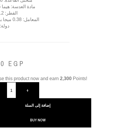
منحنى القاعدة: 8.6 ملم
مادة العدسة: هيما 55 ماء
القطر: 14.2 مم
المعامل: 0.38 ميجا باسكال
دولة: 
00
EGP
e this product now and earn
2,300
Points!
+
إضافة إلى السلة
BUY NOW