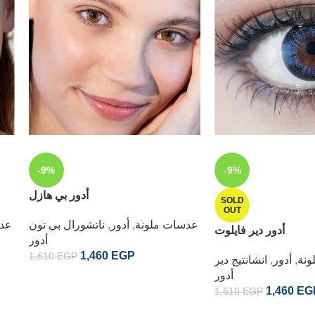
-9%
-9%
أدور بي هازل
SOLD
OUT
عدسات ملونة
,
أدور
,
ناتشورال بي تون
عدس
أدور دير فايلوت
أدور
1,460
EGP
1,610
EGP
ونة
,
أدور
,
انشانتيج دير
أدور
1,460
EG
1,610
EGP