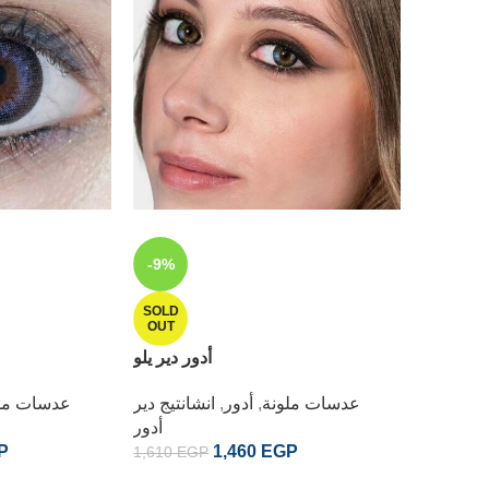
-9%
-9%
 بي جراي
SOLD
OUT
ل بي تون
أدور دير يلو
أدور
1,610
EG
عدسات ملونة
,
أدور
,
انشانتيج دير
عدسات مل
أدور
P
1,460
EGP
1,610
EGP