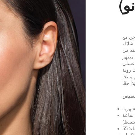
نو)
جن مع
بًا ،
قد من
 مظهر
 عسلي
 رؤية
منتجًا
صيص
شهرية
جدول الارتداء: أكثر من 14 ساعة
تيقظ)