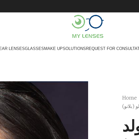
EAR LENSES
GLASSES
MAKE UP
SOLUTIONS
REQUEST FOR CONSULTA
Home
 (بلانو)
لد