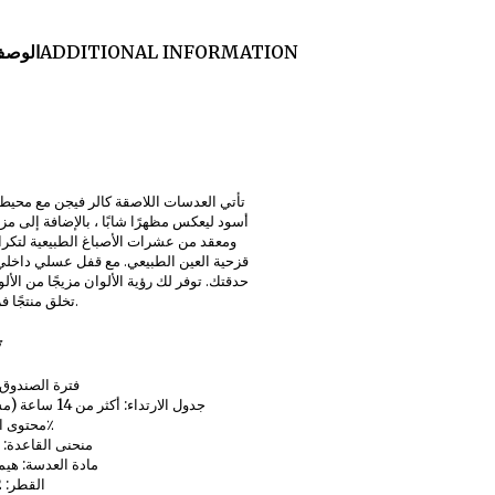
ADDITIONAL INFORMATION
الوص
تأتي العدسات اللاصقة كالر فيجن مع محيط
أسود ليعكس مظهرًا شابًا ، بالإضافة إلى مز
ومعقد من عشرات الأصباغ الطبيعية لتكر
قزحية العين الطبيعي. مع قفل عسلي داخلي
حدقتك. توفر لك رؤية الألوان مزيجًا من الألو
تخلق منتجًا فريدًا حقًا.
ت
فترة الصندوق:
جدول الارتداء: أكثر من 14 ساعة (مستيقظ)
محتوى الماء: 55٪
منحنى القاعدة: 8.6 ملم
مادة العدسة: هيما 55 م
القطر: 14.2 مم