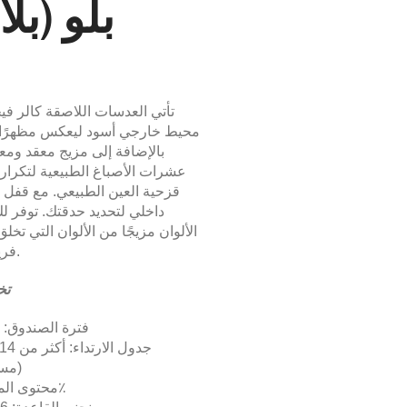
بلو (بلا
تأتي العدسات اللاصقة كالر في
محيط خارجي أسود ليعكس مظهرًا شا
بالإضافة إلى مزيج معقد ومع
عشرات الأصباغ الطبيعية لتكرار
قزحية العين الطبيعي. مع قفل
داخلي لتحديد حدقتك. توفر لك
الألوان مزيجًا من الألوان التي تخلق 
فريدًا حقًا.
تخ
فترة الصندوق: 
(مس
محتوى الماء: 55٪