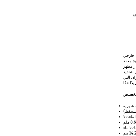
ف
 خارجي
يج معقد
ار مظهر
 لتحديد
ان التي
خصيص
 شهرية
اء