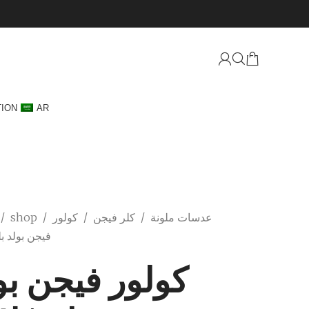
TION
AR
عدسات ملونة
/
كلر فيجن
/
كولور
/
shop
/
فيجن بولد بلو
كولور فيجن بو