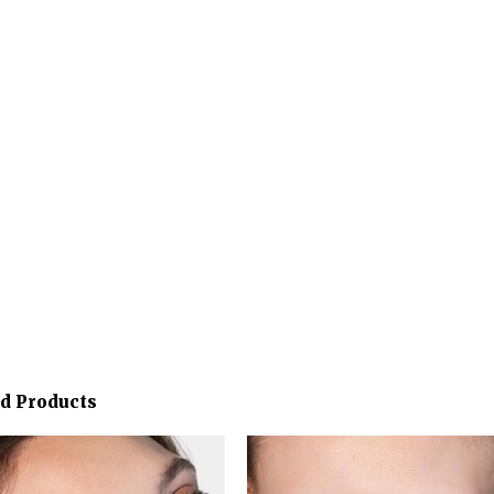
ed Products