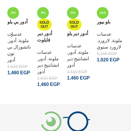
-
-9%
-9%
-9%
-11%
وم
حد
بلو بيور
أدور بي يلو
SOLD
SOLD
OUT
OUT
ت
أدور دير يلو
أدور دير
عدسات
عدسات
,
ة
فايلوت
,
أدور
,
ملونة
,
لازورد
,
ملونة
عدسات
,
ل
لازورد سنوي
ناتشورال بي
عدسات
,
أدور
,
ملونة
ال
تون
1,145
EGP
,
أدور
,
ملونة
انشانتيج دير
ي
أدور
1,020
EGP
أدور
انشانتيج دير
5
1,610
EGP
ADD TO CART
أدور
1,610
EGP
4
1,460
EGP
1,460
EGP
1,610
EGP
ADD TO CART
1,460
EGP
READ MORE
READ MORE