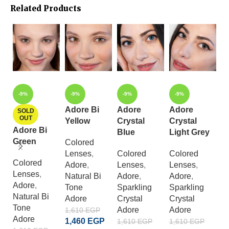
Related Products
-9%
-9%
-9%
-9%
Adore Bi
Adore
Adore
SOLD
OUT
Yellow
Crystal
Crystal
Adore Bi
A
Blue
Light Grey
Green
A
Colored
Lenses
,
Colored
Colored
Colored
C
Adore
,
Lenses
,
Lenses
,
Lenses
,
L
Natural Bi
Adore
,
Adore
,
Adore
,
A
Tone
Sparkling
Sparkling
Natural Bi
E
Adore
Crystal
Crystal
Tone
D
Adore
Adore
1,610
EGP
Adore
A
1,460
EGP
1,610
EGP
1,610
EGP