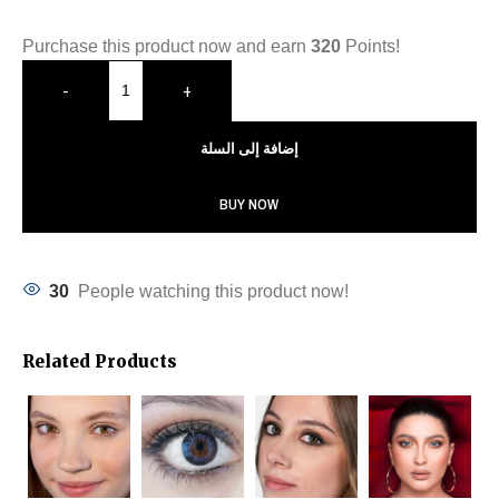
Purchase this product now and earn
320
Points!
-
+
إضافة إلى السلة
BUY NOW
30
People watching this product now!
Related Products