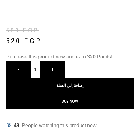
520
EGP
320
EGP
Purchase this product now and earn
320
Points!
-
+
إضافة إلى السلة
BUY NOW
48
People watching this product now!