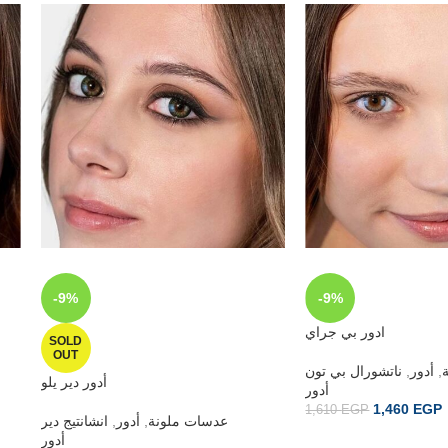
-9%
-9%
ادور بي جراي
SOLD
OUT
,
أدور
,
ناتشورال بي تون
أدور دير يلو
أدور
1,460
EGP
1,610
EGP
عدسات ملونة
,
أدور
,
انشانتيج دير
أدور