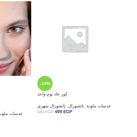
-14%
-20%
كور جاد يوم واحد
راي شهري
عدسات ملونة
,
ناتشورال
,
ناتشورال شهري
499
EGP
580
EGP
ريف شهري
عدسات ملونة
560
EGP