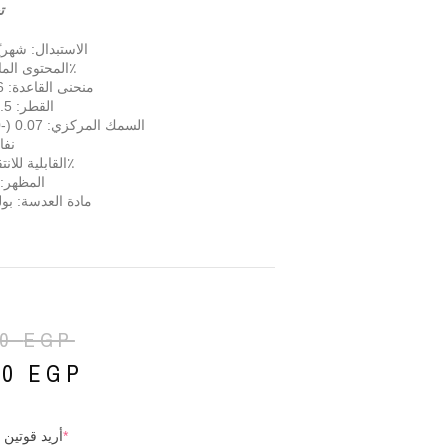
ت
الاستبدال: شهريًا (0
المحتوى المائي: 38٪
منحنى القاعدة: 8.6 ملم
القطر: 14.5 ملم
السمك المركزي: 0.07 (-3.00 د)
نفاذ
القابلية للانتقال: 95٪
المظهر
:
مادة العدسة: بول
50
EGP
00
EGP
*
أريد قوتين 