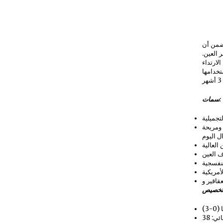
ضمن أن
ر العين.
لارتداء
تخدامها
سمات:
تجميلية
 ومريحة
 اليوم
العالية
ف العين
بنفسجية
أمريكية
خصيص
3)