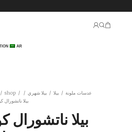
TION
AR
عدسات ملونة
/
بيلا
/
بيلا شهري
/
/
shop
/
بيلا ناتشورال ك
بيلا ناتشورال ك