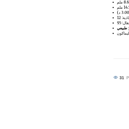
ذية: 12
:
طبيعي
ليماكون
31
P