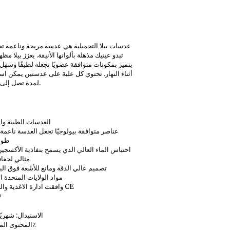
عدسات بيلا التجميلية هي عدسة مريحة وناعمة ت
تبدو عينيك مذهلة بألوانها الأنيقة. يعزز بيلا مظه
يتميز بمكونات متوافقة عضويًا تجعله لطيفًا وسهل ا
أثناء النهار. تحتوي كل علبة على عدستين يمكن اس
.
لمدة تصل إلى 3 أشهر
العدسات الطبية وال
عناصر متوافقة بيولوجيًا تجعل العدسة ناعمة
طوال
احتباس الماء العالي الذي يسمح بنفاذية الأكسجين 
مثالي لجفا
تصميم عالي الدقة ومانع للأشعة فوق ال
مواد الولايات المتحدة ال
وافقت ادارة الاغذية والعقاقير و CE
ت
الاستبدال: شهريًا (0-
المحتوى المائي: 38٪