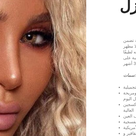
زل
ة تضمن
لا مظهر
 لطيفًا
لبة على
مات:
جميلية
ومريحة
 اليوم
أكسجين
العالية
 العين
نفسجية
أمريكية