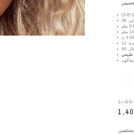
خصيص
-3)
ية: 12
طبيعي
يماكون
1,6
1,4
مختلفتين