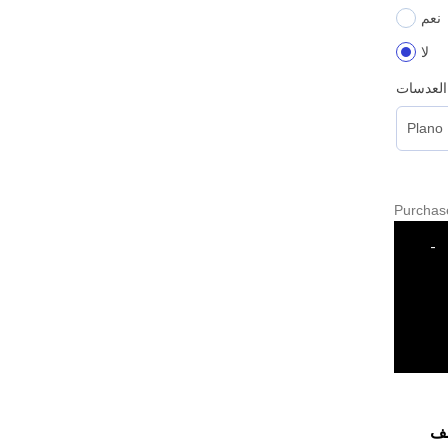
نعم
لا
العدسات
Purchas
-
ف