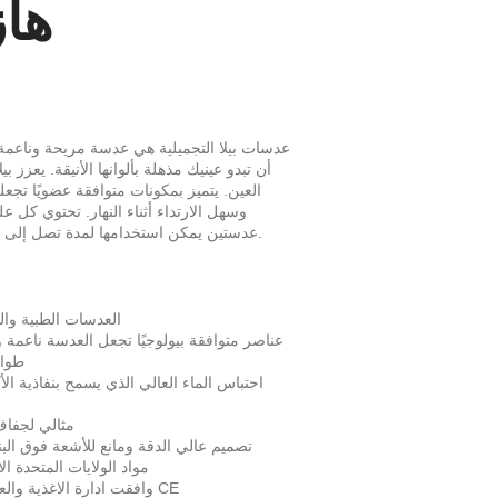
ها
عدسات بيلا التجميلية هي عدسة مريحة وناعم
أن تبدو عينيك مذهلة بألوانها الأنيقة. يعزز بي
العين. يتميز بمكونات متوافقة عضويًا تجعله
وسهل الارتداء أثناء النهار. تحتوي كل ع
.
عدستين يمكن استخدامها لمدة تصل إلى 3 أشهر
س
العدسات الطبية والت
عناصر متوافقة بيولوجيًا تجعل العدسة ناعمة 
طوال
احتباس الماء العالي الذي يسمح بنفاذية ال
مثالي لجفاف
تصميم عالي الدقة ومانع للأشعة فوق الب
مواد الولايات المتحدة ال
وافقت ادارة الاغذية والعقاقير و CE