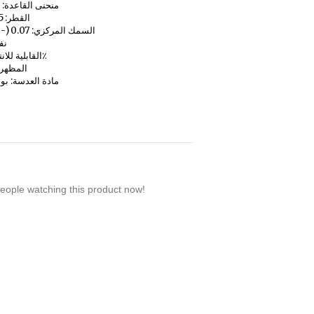
منحنى القاعدة: 8.6 ملم
القطر: 14.5 ملم
السمك المركزي: 0.07 (-3.00 د)
نفا
القابلية للانتقال: 95٪
المظهر
مادة العدسة: بو
eople watching this product now!