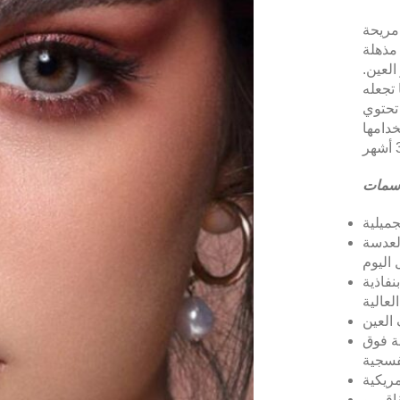
مريحة
مذهلة
 العين.
 تجعله
 تحتوي
دامها
جميلية
العدسة
اليوم
نفاذية
لعالية
العين
ة فوق
فسجية
مريكية