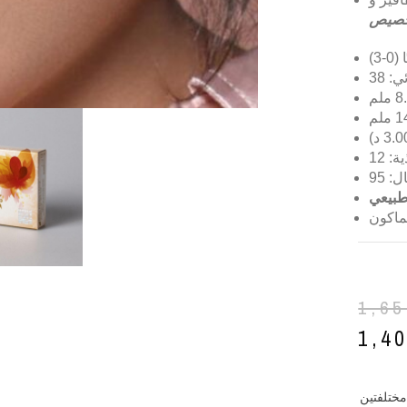
صيص
3)
ة: 12
بيعي
يماكون
1,6
1,4
مختلفتين