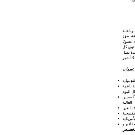
 وناعمة
ة. يعزز
 عضويًا
تحتوي كل
دة تصل
ر
سمات:
تجميلية
ة ناعمة
 اليوم
لأكسجين
العالية
ف العين
بنفسجية
أمريكية
خصيص