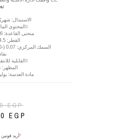
تخ
الاستبدال: شهريًا (0-
المحتوى المائي: 38٪
منحنى القاعدة: 8.6 ملم
القطر: 14.5 ملم
السمك المركزي: 0.07 (-3.00 د)
نفاذي
القابلية للانتقال: 95٪
المظهر
:
ط
مادة العدسة: بول
50
EGP
00
EGP
*
أريد قوتين 