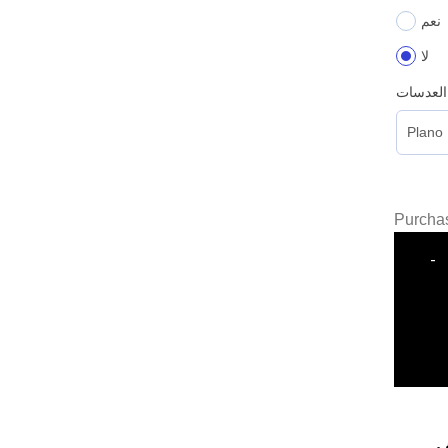
نعم
لا
العدسات
Purchas
-
ف