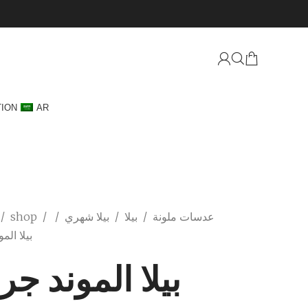
TION
AR
عدسات ملونة
/
بيلا
/
بيلا شهري
/
/
shop
/
بيلا الم
بيلا الموند جر