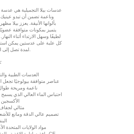
عدسات بيلا التجميلية هي عدسة 
وناعمة تضمن أن تبدو عينيك 
بألوانها الأنيقة. يعزز بيلا مظهر
يتميز بمكونات متوافقة عضويًا
لطيفًا وسهل الارتداء أثناء النهار.
كل علبة على عدستين يمكن استخ
.
لمدة تصل إلى 3 أشهر
سمات:
العدسات الطبية والت
عناصر متوافقة بيولوجيًا تجعل 
ناعمة ومريحة طوال 
احتباس الماء العالي الذي يسمح ب
الأكسجين ا
مثالي لجفاف 
تصميم عالي الدقة ومانع للأشع
البن
مواد الولايات المتحدة الأ
وافقت ادارة الاغذية والعقاقير و CE