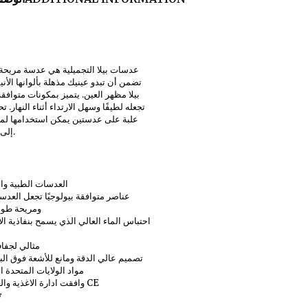
عدسات بيلا التجميلية هي عدسة مريحة
تضمن أن تبدو عينيك مذهلة بألوانها الأنيق
بيلا مظهر العين. يتميز بمكونات متوافقة
تجعله لطيفًا وسهل الارتداء أثناء النهار. 
علبة على عدستين يمكن استخدامها لم
.
إلى 3 أشه
العدسات الطبية وال
عناصر متوافقة بيولوجيًا تجعل العدس
ومريحة طوال
احتباس الماء العالي الذي يسمح بنفاذية ا
مثالي لجفا
تصميم عالي الدقة ومانع للأشعة فوق ال
مواد الولايات المتحدة ال
وافقت ادارة الاغذية والعقاقير و CE
ت