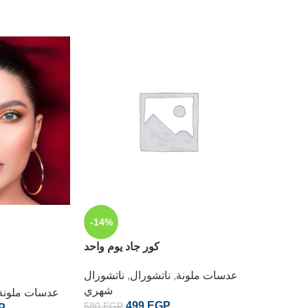
-14%
-20%
كور جاد يوم واحد
بلو شهري
عدسات ملونة
,
ناتشورال
,
ناتشورال
شهري
يف شهري
عدسات ملونة
499
EGP
580
EGP
P
560
EGP