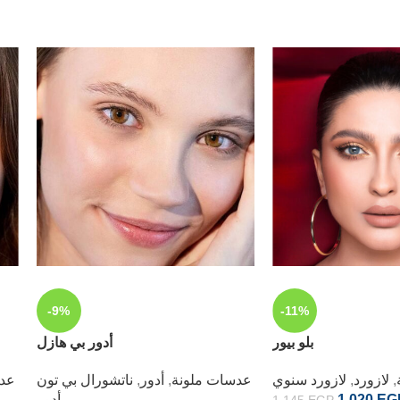
-9%
-11%
بلو بيور
أدور بي هازل
,
لازورد
,
لازورد سنوي
عدسات ملونة
,
أدور
,
ناتشورال بي تون
عدس
EG
1,020
أدور
1,145
EGP