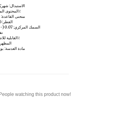
الاستبدال: شهريًا (0-
المحتوى المائي: 38٪
منحنى القاعدة: 8.6 ملم
القطر: 14.5 ملم
السمك المركزي: 0.07 (-3.00 د)
نفا
القابلية للانتقال: 95٪
المظهر
مادة العدسة: بو
People watching this product now!