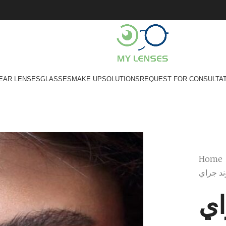
EAR LENSES
GLASSES
MAKE UP
SOLUTIONS
REQUEST FOR CONSULTA
Home
وند جراي
اي