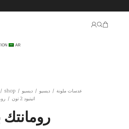
TION
AR
عدسات ملونة
/
ديسيو
/
ديسيو
/
shop
/
اتيتيود 2 تون
/
روم
رومانتك ب