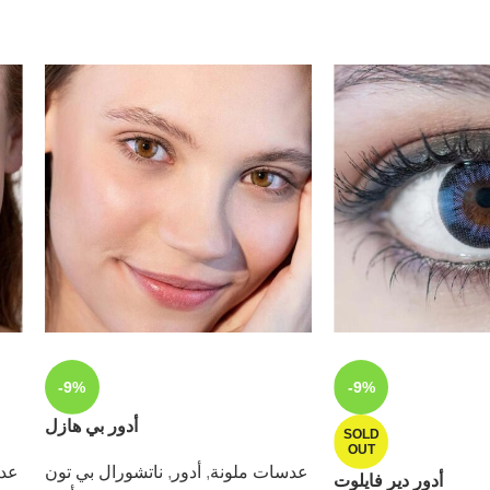
-9%
-9%
أدور بي هازل
SOLD
OUT
عدسات ملونة
,
أدور
,
ناتشورال بي تون
عدس
أدور دير فايلوت