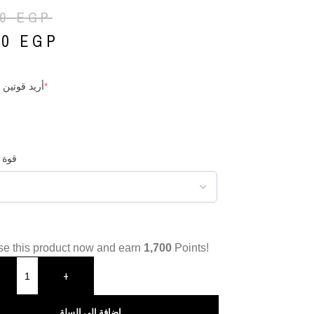
00
EGP
00
EGP
*
أريد قوتين 
قوة 
e this product now and earn
1,700
Points!
+
إضافة إلى السلة