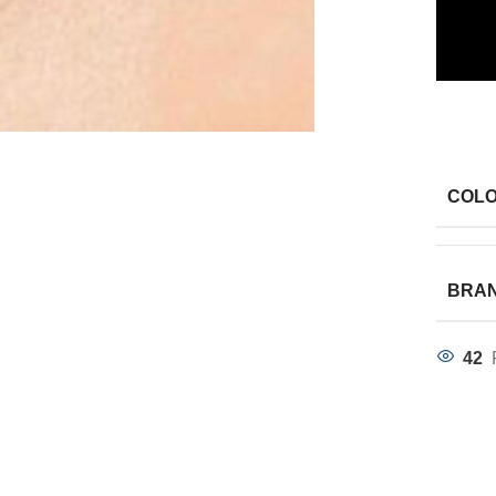
COL
BRA
42