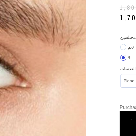
1,8
1,7
مختلفتين
نعم
لا
العدسات
Purchas
-