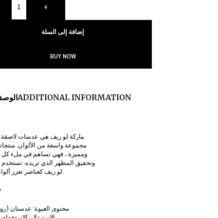
+
إضافة إلى السلة
BUY NOW
ADDITIONAL INFORMATION
الوص
ماركة لو ريف هي عدسات لاصقة ق
مجموعة واسعة من الألوان. منتجاته
ومميزة ، فهي تساهم في ملء كل
وتحقيق المظهر الذي تريده. تستخدم
لو ريف كعناصر تعزز ألوان عينيك.
ت
محتوى العبوة: عدستان (زو
الاستبدال: الاستخدام