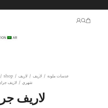
TION
AR
عدسات ملونة
/
لاريف
/
لاريف
/
shop
/
شهري
/
لاريف جرا
لاريف جر