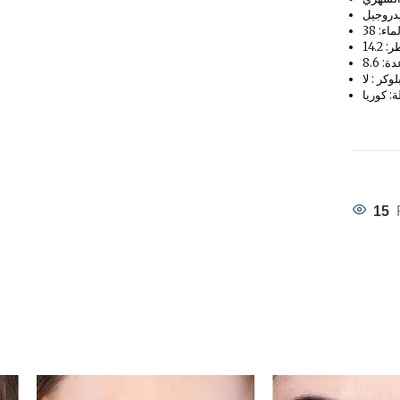
يدروجيل
 14.2
 8.6
وكر : لا
ة: كوريا
15