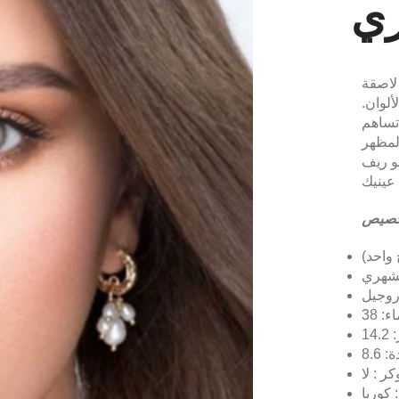
ي
لاصقة
لوان.
 تساهم
لمظهر
و ريف
صيص
واحد)
الشهري
دروجيل
14
8.6
ر : لا
 كوريا