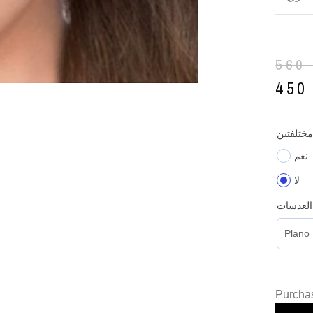
560
45
مختلفتين
نعم
لا
العدسات
Purchas