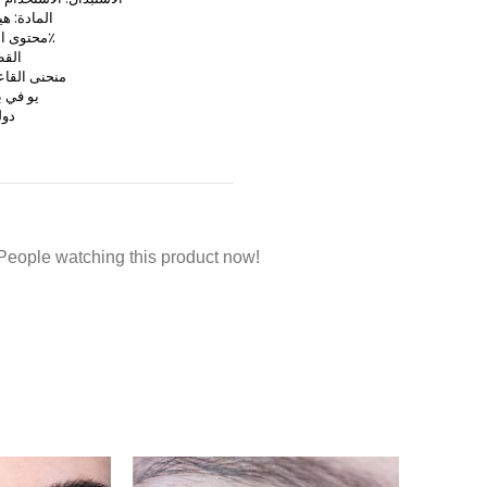
المادة: ه
محتوى الماء: 38٪
القطر:
منحنى القاعدة:
يو في بل
دول
People watching this product now!