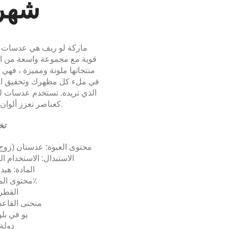
شهر
ماركة لو ريف هي عدسات 
قوية مع مجموعة واسعة من الأ
منتجاتها ملونة ومميزة ، فهي
في ملء كل مظهرك وتحقيق ا
الذي تريده. تستخدم عدسات ل
كعناصر تعزز ألوان عينيك.
تخ
محتوى العبوة: عدستان (زوج 
الاستبدال: الاستخدام 
المادة: هي
محتوى الماء: 38٪
القطر: .2
منحنى القاعدة: 
يو في بلوك
دولة: