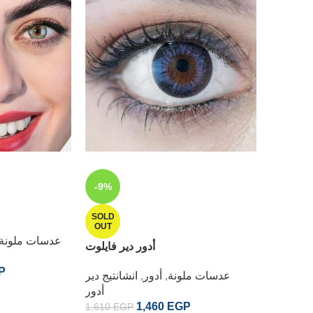
-9%
-9%
SOLD
SOLD
OUT
OUT
عدسات ملونة
 دير هازل
أدور دير فايلوت
P
انتيج دير
عدسات ملونة
,
أدور
,
انشانتيج دير
أدور
أدور
1,460
EGP
1,610
EGP
1,610
EG