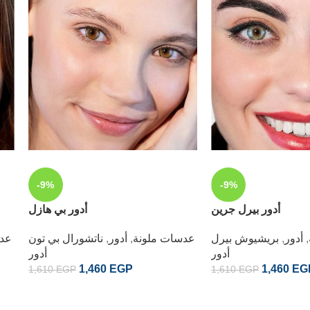
-9%
-9%
أدور بيرل جرين
أدور بي هازل
,
أدور
,
بريشيوش بيرل
عدسات ملونة
,
أدور
,
ناتشورال بي تون
عدس
أدور
أدور
1,460
EGP
1,460
EG
1,610
EGP
1,610
EGP