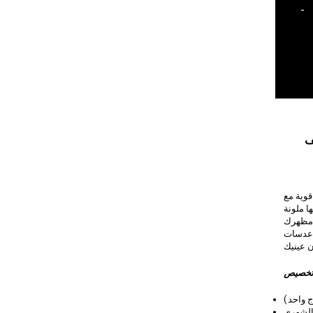
-
ف
وية مع
ا ملونة
 مظهرك
 عدسات
خصيص
ج واحد)
 الشهري