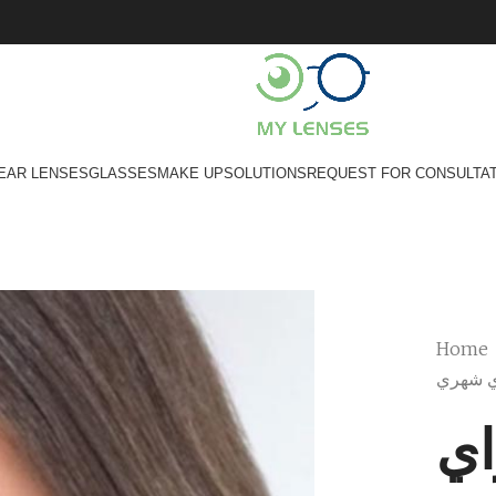
EAR LENSES
GLASSES
MAKE UP
SOLUTIONS
REQUEST FOR CONSULTA
Home
ي شهري
اي